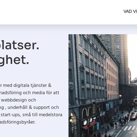
VAD V
atser.
ghet.
r med digitala tjänster &
nadsföring och media för att
ill webbdesign och
g , underhåll & support och
 start-ups, små till medelstora
adsföringsbyråer.