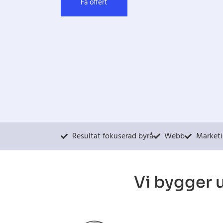
Få offert
Resultat fokuserad byrå
Webb
Market
Vi bygger 