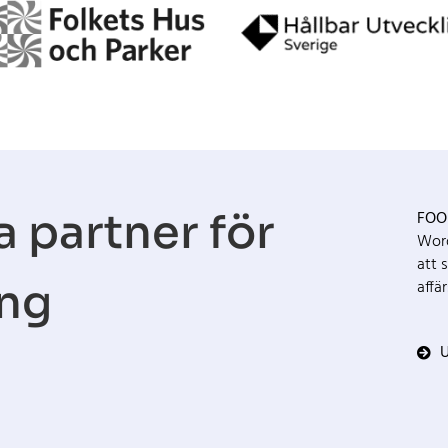
a partner för
FOO
Word
att 
ång
affä
U