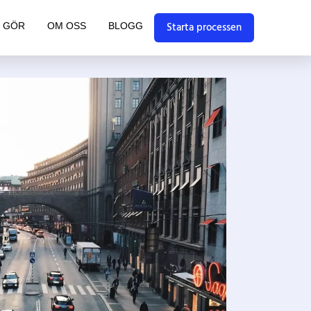
Starta processen
I GÖR
OM OSS
BLOGG