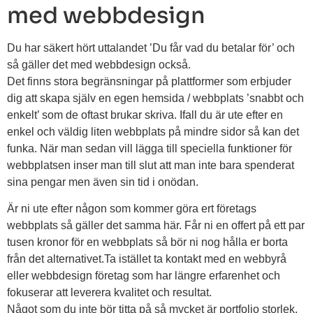
med webbdesign
Du har säkert hört uttalandet ’Du får vad du betalar för’ och
så gäller det med webbdesign också.
Det finns stora begränsningar på plattformer som erbjuder
dig att skapa själv en egen hemsida / webbplats ’snabbt och
enkelt’ som de oftast brukar skriva. Ifall du är ute efter en
enkel och väldig liten webbplats på mindre sidor så kan det
funka. När man sedan vill lägga till speciella funktioner för
webbplatsen inser man till slut att man inte bara spenderat
sina pengar men även sin tid i onödan.
Är ni ute efter någon som kommer göra ert företags
webbplats så gäller det samma här. Får ni en offert på ett par
tusen kronor för en webbplats så bör ni nog hålla er borta
från det alternativet.Ta istället ta kontakt med en webbyrå
eller webbdesign företag som har längre erfarenhet och
fokuserar att leverera kvalitet och resultat.
Något som du inte bör titta på så mycket är portfolio storlek.