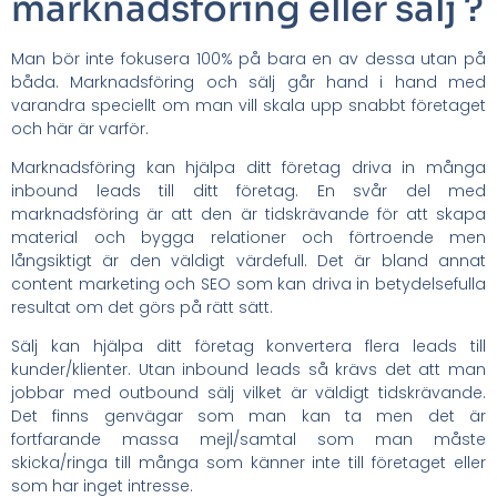
marknadsföring eller sälj ?
Man bör inte fokusera 100% på bara en av dessa utan på
båda. Marknadsföring och sälj går hand i hand med
varandra speciellt om man vill skala upp snabbt företaget
och här är varför.
Marknadsföring kan hjälpa ditt företag driva in många
inbound leads till ditt företag. En svår del med
marknadsföring är att den är tidskrävande för att skapa
material och bygga relationer och förtroende men
långsiktigt är den väldigt värdefull. Det är bland annat
content marketing och SEO som kan driva in betydelsefulla
resultat om det görs på rätt sätt.
Sälj kan hjälpa ditt företag konvertera flera leads till
kunder/klienter. Utan inbound leads så krävs det att man
jobbar med outbound sälj vilket är väldigt tidskrävande.
Det finns genvägar som man kan ta men det är
fortfarande massa mejl/samtal som man måste
skicka/ringa till många som känner inte till företaget eller
som har inget intresse.