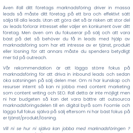
Även ifall ditt företags marknadsföring driver in massa
leads så måste ditt företag på ett bra och effektivt sätt
sälja till alla leads. Utan att göra det så är risken att stor del
av leads förlorar intresset eller väljer en konkurrent över ditt
företag. Men även om du fokuserar på sälj och att vara
bäst på det så behöver du få in leads med hjälp av
marknadsföring som har ett intresse av er tjänst, produkt
eller lösning för att annars måste du spendera betydligt
mer tid på outreach.
Vår rekommendation är att lägga större fokus på
marknadsföring för att driva in inbound leads och sedan
öka satsningen på sälj delen mer. Om ni har kunskap och
resurser internt så kan ni jobba med content marketing
som content writing och SEO. Ifall detta är inte möjligt men
ni har budgeten så kan det vara bättre att outsourca
marknadsföringsdelen till en digital byrå som Foomle och
lägga full fokus själva på sälj eftersom ni har bäst fokus på
er tjänst/produkt/lösning.
Vill ni se hur ni själva kan jobba med marknadsföringen ?