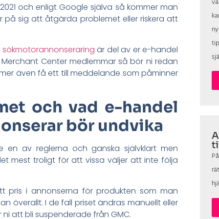
vä
l 2021 och enligt Google själva så kommer man
ka
på sig att åtgärda problemet eller riskera att
ny
ti
 sökmotorannonseraring
är del av er e-handel
sjä
e Merchant Center medlemmar så bör ni redan
mmer även få ett till meddelande som påminner
met och vad e-handel
onserar bör undvika
A
t
e en av reglerna och ganska självklart men
På
mest troligt för att vissa väljer att inte följa
rä
hj
ett pris i annonserna för produkten som man
an överallt. I de fall priset ändras manuellt eller
ar ni att bli suspenderade från GMC.