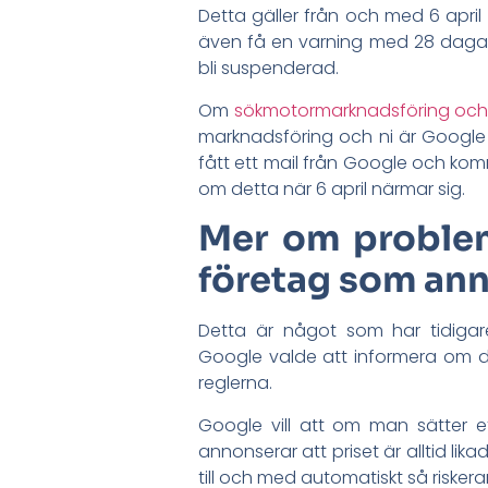
Detta gäller från och med 6 apri
även få en varning med 28 dagar 
bli suspenderad.
Om
sökmotormarknadsföring och
marknadsföring och ni är Googl
fått ett mail från Google och ko
om detta när 6 april närmar sig.
Mer om proble
företag som ann
Detta är något som har tidigar
Google valde att informera om det 
reglerna.
Google vill att om man sätter 
annonserar att priset är alltid likad
till och med automatiskt så risker