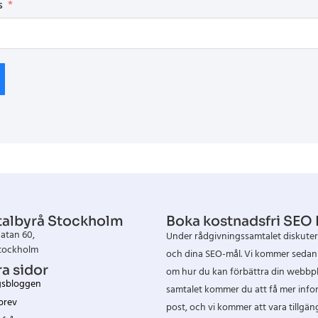
s
talbyrå Stockholm
Boka kostnadsfri SEO
atan 60,
Under rådgivningssamtalet diskuter
Stockholm
och dina SEO-mål. Vi kommer sedan 
a sidor
om hur du kan förbättra din webbpla
gsbloggen
samtalet kommer du att få mer infor
brev
post, och vi kommer att vara tillgäng