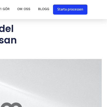
Starta processen
VI GÖR
OM OSS
BLOGG
del
ssan