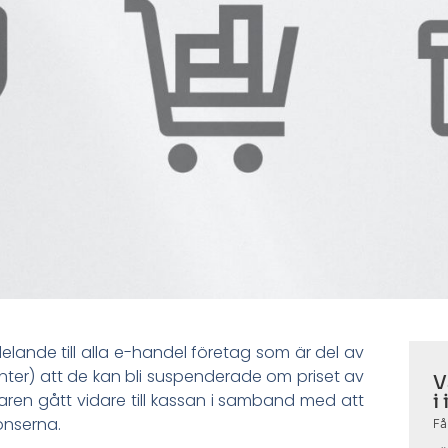
lande till alla e-handel företag som är del av
er) att de kan bli suspenderade om priset av
V
aren gått vidare till kassan i samband med att
i
onserna.
Få