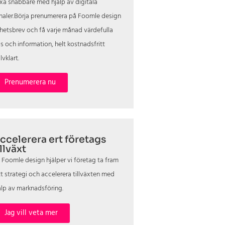
xa snabbare med hjälp av digitala
naler.Börja prenumerera på Foomle design
hetsbrev och få varje månad värdefulla
ps och information, helt kostnadsfritt
lvklart.
Prenumerera nu
ccelerera ert företags
illväxt
 Foomle design hjälper vi företag ta fram
tt strategi och accelerera tillväxten med
älp av marknadsföring.
Jag vill veta mer