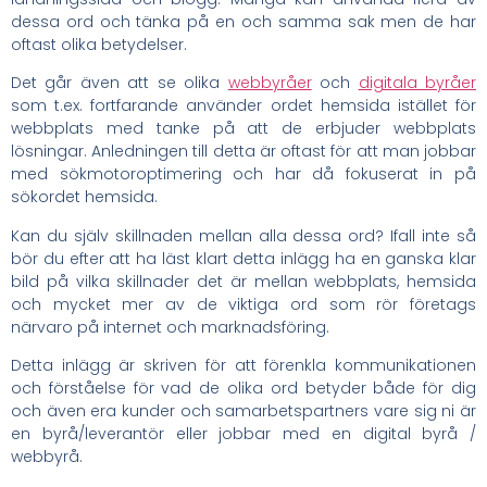
dessa ord och tänka på en och samma sak men de har
oftast olika betydelser.
Det går även att se olika
webbyråer
och
digitala byråer
som t.ex. fortfarande använder ordet hemsida istället för
webbplats med tanke på att de erbjuder webbplats
lösningar. Anledningen till detta är oftast för att man jobbar
med sökmotoroptimering och har då fokuserat in på
sökordet hemsida.
Kan du själv skillnaden mellan alla dessa ord? Ifall inte så
bör du efter att ha läst klart detta inlägg ha en ganska klar
bild på vilka skillnader det är mellan webbplats, hemsida
och mycket mer av de viktiga ord som rör företags
närvaro på internet och marknadsföring.
Detta inlägg är skriven för att förenkla kommunikationen
och förståelse för vad de olika ord betyder både för dig
och även era kunder och samarbetspartners vare sig ni är
en byrå/leverantör eller jobbar med en digital byrå /
webbyrå.