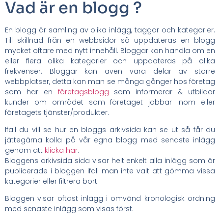
Vad är en blogg ?
En blogg är samling av olika inlägg, taggar och kategorier.
Till skillnad från en webbsidor så uppdateras en blogg
mycket oftare med nytt innehåll. Bloggar kan handla om en
eller flera olika kategorier och uppdateras på olika
frekvenser. Bloggar kan även vara delar av större
webbplatser, detta kan man se många gånger hos företag
som har en
företagsblogg
som informerar & utbildar
kunder om området som företaget jobbar inom eller
företagets tjänster/produkter.
Ifall du vill se hur en bloggs arkivsida kan se ut så får du
jättegärna kolla på vår egna blogg med senaste inlägg
genom att
klicka här
.
Bloggens arkivsida sida visar helt enkelt alla inlägg som är
publicerade i bloggen ifall man inte valt att gömma vissa
kategorier eller filtrera bort.
Bloggen visar oftast inlägg i omvänd kronologisk ordning
med senaste inlägg som visas först.